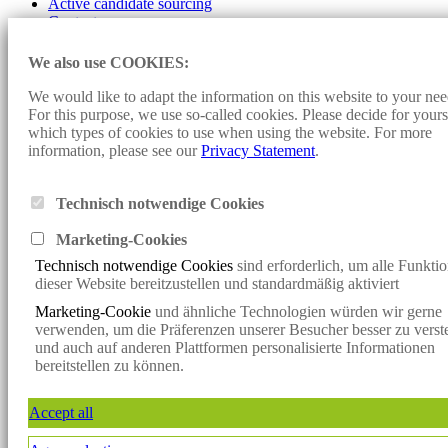
Active candidate sourcing
Contact
Imprint
We also use COOKIES:
Data protection
Cookie-settings
We would like to adapt the information on this website to your nee
For this purpose, we use so-called cookies. Please decide for yours
Design and programming:
Konzept fünf
- Sunjob Consult:
which types of cookies to use when using the website. For more
Personnel Consulting, Headhunter, Executive Search, Direct Search,
information, please see our
Privacy Statement
.
Direct Search, Consulting, Personnel Search, Interim Management,
Vacancies, Jobs, Job Offers, Specialists, Managers, Renewable
Energies, Solar Energy, Wind Energy, Bioenergy
Technisch notwendige Cookies
Klicken Sie hier, um mit uns per WhatsApp in Kontakt zu treten
Marketing-Cookie
s
Klicken Sie hier, um mit uns per WhatsApp in Kontakt zu treten
Technisch notwendige Cookies
sind erforderlich, um alle Funkti
x
dieser Website bereitzustellen und standardmäßig aktiviert
Verpassen Sie keine spannende
Marketing-Cookie
und ähnliche Technologien würden wir gerne
Vakanz mehr!
verwenden, um die Präferenzen unserer Besucher besser zu verst
Jetzt den Sunjob-Newsletter abonnieren und die neuesten Vakanzen
und auch auf anderen Plattformen personalisierte Informationen
direkt per
bereitstellen zu können.
E-Mail erhalten.
Jetzt anmelden
Accept all
Newsletter