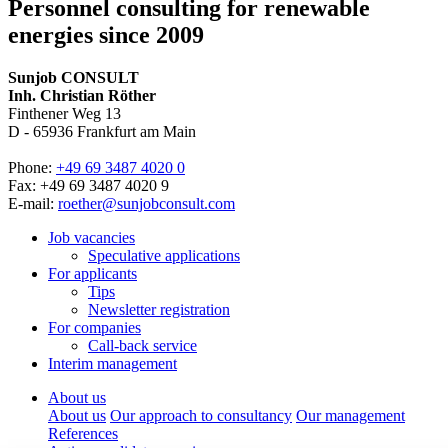
Personnel consulting for renewable
energies since 2009
Sunjob CONSULT
Inh. Christian Röther
Finthener Weg 13
D -
65936
Frankfurt am Main
Phone:
+49 69 3487 4020 0
Fax: +49 69 3487 4020 9
E-mail:
roether@sunjobconsult.com
Job vacancies
Speculative applications
For applicants
Tips
Newsletter registration
For companies
Call-back service
Interim management
About us
About us
Our approach to consultancy
Our management
References