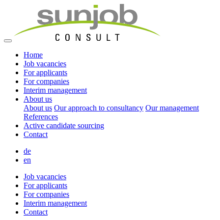
Home
Job vacancies
For applicants
For companies
Interim management
About us
About us
Our approach to consultancy
Our management
References
Active candidate sourcing
Contact
de
en
Job vacancies
For applicants
For companies
Interim management
Contact