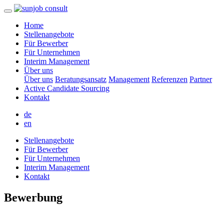
Home
Stellenangebote
Für Bewerber
Für Unternehmen
Interim Management
Über uns
Über uns
Beratungsansatz
Management
Referenzen
Partner
Active Candidate Sourcing
Kontakt
de
en
Stellenangebote
Für Bewerber
Für Unternehmen
Interim Management
Kontakt
Bewerbung