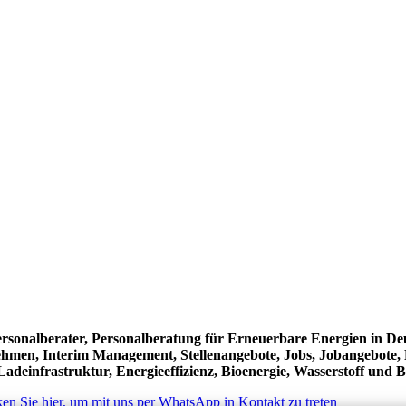
ersonalberater, Personalberatung für Erneuerbare Energien in De
ehmen, Interim Management, Stellenangebote, Jobs, Jobangebote, F
adeinfrastruktur, Energieeffizienz, Bioenergie, Wasserstoff und Br
ken Sie hier, um mit uns per WhatsApp in Kontakt zu treten