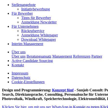
Stellenangebote
Initiativbewerbung
Für Bewerber
Tipps für Bewerber
Anmeldung Newsletter
Für Unternehmen
Rückrufservice
Anmeldung Whitepaper
Download Whitepaper
Interim Management
Über uns
Über uns
Beratungsansatz
Management
Referenzen
Partner
Active Candidate Sourcing
Kontakt
Impressum
Datenschutz
Cookie-Einstellungen
Design und Programmierung:
Konzept fünf
- Sunjob Consult: P
Search, Direktansprache, Consulting, Personalsuche für Untern
Photovoltaik, Windkraft, Speichertechnologie, Elektromobilität, L
Klicken Sie hier, um mit uns per WhatsApp in Kontakt zu treten
Klic