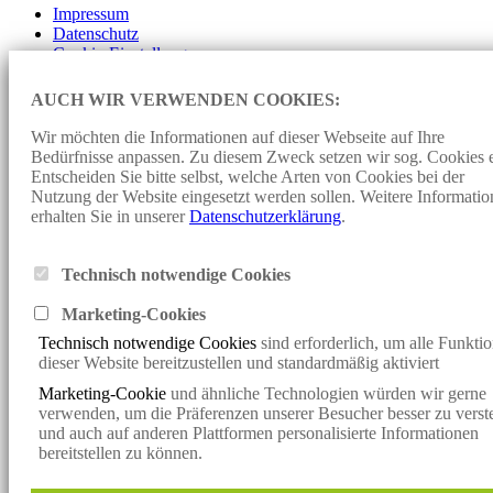
Impressum
Datenschutz
Cookie-Einstellungen
Design und Programmierung:
Konzept fünf
- Sunjob Consult:
AUCH WIR VERWENDEN COOKIES:
Personalberater, Personalberatung für Erneuerbare Energien
in Deutschland Headhunter Windenergie, Executive Search,
Wir möchten die Informationen auf dieser Webseite auf Ihre
Direct Search, Direktansprache, Consulting, Personalsuche für
Bedürfnisse anpassen. Zu diesem Zweck setzen wir sog. Cookies e
Unternehmen, Interim Management, Stellenangebote, Jobs,
Entscheiden Sie bitte selbst, welche Arten von Cookies bei der
Jobangebote, Fachkräfte, Führungskräfte, Personal,
Nutzung der Website eingesetzt werden sollen. Weitere Informati
Personalberater, Photovoltaik, Windkraft, Speichertechnologie,
erhalten Sie in unserer
Datenschutzerklärung
.
Elektromobilität, Ladeinfrastruktur, Energieeffizienz,
Bioenergie, Wasserstoff und Brennstoffzellentechnik,
Personaldienstleister
Technisch notwendige Cookies
Klicken Sie hier, um mit uns per WhatsApp in Kontakt zu treten
Marketing-Cookie
s
Klicken Sie hier, um mit uns per WhatsApp in Kontakt zu treten
Technisch notwendige Cookies
sind erforderlich, um alle Funkti
x
dieser Website bereitzustellen und standardmäßig aktiviert
Verpassen Sie keine spannende
Marketing-Cookie
und ähnliche Technologien würden wir gerne
Vakanz mehr!
verwenden, um die Präferenzen unserer Besucher besser zu verst
Jetzt den Sunjob-Newsletter abonnieren und die neuesten Vakanzen
und auch auf anderen Plattformen personalisierte Informationen
direkt per
bereitstellen zu können.
E-Mail erhalten.