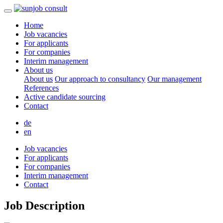
Home
Job vacancies
For applicants
For companies
Interim management
About us
About us
Our approach to consultancy
Our management
References
Active candidate sourcing
Contact
de
en
Job vacancies
For applicants
For companies
Interim management
Contact
Job Description