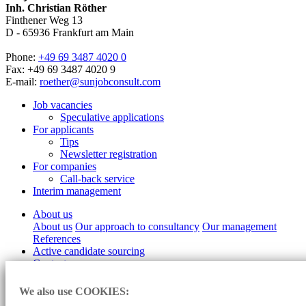
Inh. Christian Röther
Finthener Weg 13
D -
65936
Frankfurt am Main
Phone:
+49 69 3487 4020 0
Fax: +49 69 3487 4020 9
E-mail:
roether@sunjobconsult.com
Job vacancies
Speculative applications
For applicants
Tips
Newsletter registration
For companies
Call-back service
Interim management
About us
About us
Our approach to consultancy
Our management
References
Active candidate sourcing
Contact
Imprint
We also use COOKIES:
Data protection