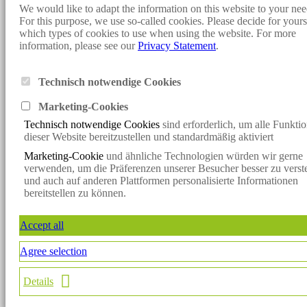
Cookie-settings
We would like to adapt the information on this website to your nee
For this purpose, we use so-called cookies. Please decide for yours
Design and programming:
Konzept fünf
- Sunjob Consult:
which types of cookies to use when using the website. For more
Personnel Consulting, Headhunter, Executive Search, Direct Search,
information, please see our
Privacy Statement
.
Direct Search, Consulting, Personnel Search, Interim Management,
Vacancies, Jobs, Job Offers, Specialists, Managers, Renewable
Energies, Solar Energy, Wind Energy, Bioenergy
Technisch notwendige Cookies
Klicken Sie hier, um mit uns per WhatsApp in Kontakt zu treten
Marketing-Cookie
s
Klicken Sie hier, um mit uns per WhatsApp in Kontakt zu treten
Technisch notwendige Cookies
sind erforderlich, um alle Funkti
x
dieser Website bereitzustellen und standardmäßig aktiviert
Verpassen Sie keine spannende
Marketing-Cookie
und ähnliche Technologien würden wir gerne
Vakanz mehr!
verwenden, um die Präferenzen unserer Besucher besser zu verst
Jetzt den Sunjob-Newsletter abonnieren und die neuesten Vakanzen
und auch auf anderen Plattformen personalisierte Informationen
direkt per
bereitstellen zu können.
E-Mail erhalten.
Jetzt anmelden
Accept all
Newsletter
Agree selection
Starten Sie einen WhatsApp Chat
Details
×