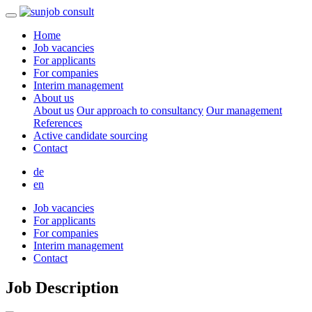
Home
Job vacancies
For applicants
For companies
Interim management
About us
About us
Our approach to consultancy
Our management
References
Active candidate sourcing
Contact
de
en
Job vacancies
For applicants
For companies
Interim management
Contact
Job Description