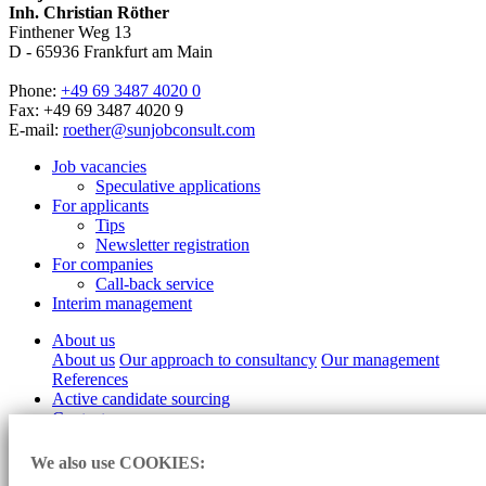
Inh. Christian Röther
Finthener Weg 13
D -
65936
Frankfurt am Main
Phone:
+49 69 3487 4020 0
Fax: +49 69 3487 4020 9
E-mail:
roether@sunjobconsult.com
Job vacancies
Speculative applications
For applicants
Tips
Newsletter registration
For companies
Call-back service
Interim management
About us
About us
Our approach to consultancy
Our management
References
Active candidate sourcing
Contact
Imprint
We also use COOKIES:
Data protection