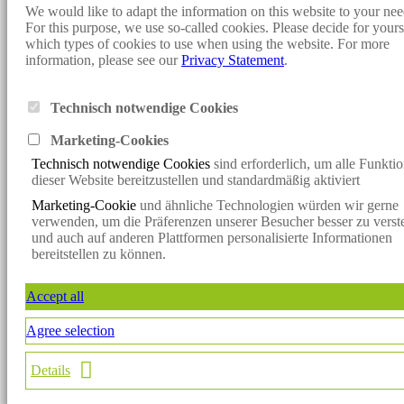
Cookie-settings
We would like to adapt the information on this website to your nee
For this purpose, we use so-called cookies. Please decide for yours
Design and programming:
Konzept fünf
- Sunjob Consult:
which types of cookies to use when using the website. For more
Personnel Consulting, Headhunter, Executive Search, Direct Search,
information, please see our
Privacy Statement
.
Direct Search, Consulting, Personnel Search, Interim Management,
Vacancies, Jobs, Job Offers, Specialists, Managers, Renewable
Energies, Solar Energy, Wind Energy, Bioenergy
Technisch notwendige Cookies
Klicken Sie hier, um mit uns per WhatsApp in Kontakt zu treten
Marketing-Cookie
s
Klicken Sie hier, um mit uns per WhatsApp in Kontakt zu treten
Technisch notwendige Cookies
sind erforderlich, um alle Funkti
x
dieser Website bereitzustellen und standardmäßig aktiviert
Verpassen Sie keine spannende
Marketing-Cookie
und ähnliche Technologien würden wir gerne
Vakanz mehr!
verwenden, um die Präferenzen unserer Besucher besser zu verst
Jetzt den Sunjob-Newsletter abonnieren und die neuesten Vakanzen
und auch auf anderen Plattformen personalisierte Informationen
direkt per
bereitstellen zu können.
E-Mail erhalten.
Jetzt anmelden
Accept all
Newsletter
Agree selection
Starten Sie einen WhatsApp Chat
Details
×