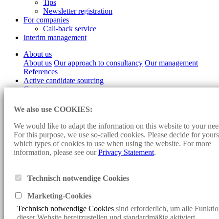
Tips
Newsletter registration
For companies
Call-back service
Interim management
About us
About us
Our approach to consultancy
Our management
References
Active candidate sourcing
Contact
Imprint
We also use COOKIES:
Data protection
Cookie-settings
We would like to adapt the information on this website to your nee
For this purpose, we use so-called cookies. Please decide for yours
Design and programming:
Konzept fünf
- Sunjob Consult:
which types of cookies to use when using the website. For more
Personnel Consulting, Headhunter, Executive Search, Direct Search,
information, please see our
Privacy Statement
.
Direct Search, Consulting, Personnel Search, Interim Management,
Vacancies, Jobs, Job Offers, Specialists, Managers, Renewable
Energies, Solar Energy, Wind Energy, Bioenergy
Technisch notwendige Cookies
Klicken Sie hier, um mit uns per WhatsApp in Kontakt zu treten
Marketing-Cookie
s
Klicken Sie hier, um mit uns per WhatsApp in Kontakt zu treten
Technisch notwendige Cookies
sind erforderlich, um alle Funkti
x
dieser Website bereitzustellen und standardmäßig aktiviert