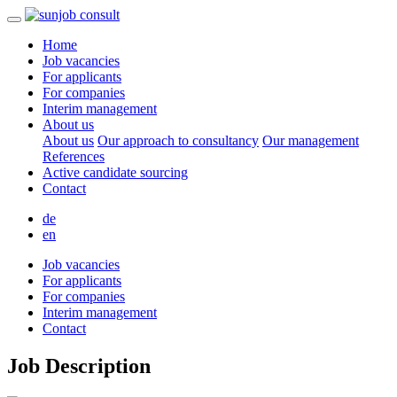
Home
Job vacancies
For applicants
For companies
Interim management
About us
About us
Our approach to consultancy
Our management
References
Active candidate sourcing
Contact
de
en
Job vacancies
For applicants
For companies
Interim management
Contact
Job Description